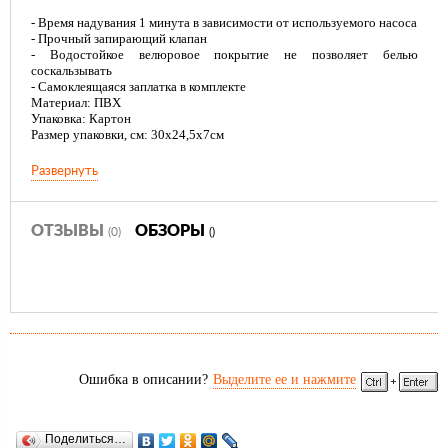
- Время надувания 1 минута в зависимости от используемого насоса
- Прочный запирающий клапан
- Водостойкое велюровое покрытие не позволяет белью
соскальзывать
- Самоклеящаяся заплатка в комплекте
Материал: ПВХ
Упаковка: Картон
Размер упаковки, см: 30х24,5х7см
Комфорт и компактность делают надувные кровати RELAX
Развернуть
отличным выбором для путешествия, кемпинга и домашнего
использования.
Для использования кровати рекомендуется приобрести
электрический или двух-ходовой насос.
ОТЗЫВЫ
ОБЗОРЫ
(0)
()
Ошибка в описании?
Выделите ее и нажмите
Поделиться…