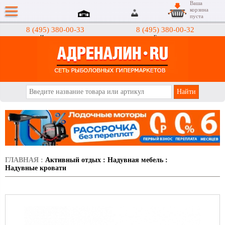
Ваша
корзина
пуста
8 (495) 380-00-33
8 (495) 380-00-32
Интернет-магазин
Гипермаркеты
АДРЕНАЛИН.RU
ГЛАВНАЯ
:
Активный отдых
:
Надувная мебель
:
Надувные кровати