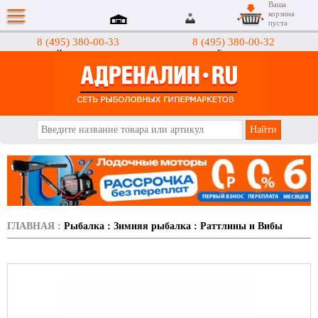
Ваша
корзина
пуста
8 (495) 380-00-33
8 (495) 380-00-32
Интернет-магазин
Гипермаркеты
АДРЕНАЛИН.RU
ГЛАВНАЯ
:
Рыбалка
:
Зимняя рыбалка
:
Раттлины и Вибы