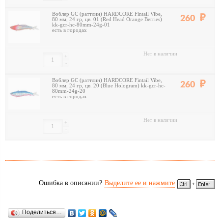
Воблер GC (раттлин) HARDCORE Fintail Vibe,
260
80 мм, 24 гр, цв. 01 (Red Head Orange Berries)
kk-gcr-hc-80mm-24g-01
есть в городах
Нет в наличии
+
-
Воблер GC (раттлин) HARDCORE Fintail Vibe,
260
80 мм, 24 гр, цв. 20 (Blue Hologram) kk-gcr-hc-
80mm-24g-20
есть в городах
Нет в наличии
+
-
Ошибка в описании?
Выделите ее и нажмите
Поделиться…