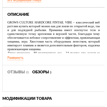
Все модификации товара
ОПИСАНИЕ
GROWS CULTURE HARDCORE FINTAIL VIBE – классический виб
раттлин купить который можно как для ловли по открытой воде, так
и для подледной рыбалки. Приманка имеет изогнутое тело и
единственную точку крепления в верхней части, благодаря чему
обеспечивается лобовое сопротивление и эффектная, привлекающая
хищника, игра. Хвостовая часть оборудована лепестком, который
имитирует плавник и является дополнительным фактором, издалека
привлекающим хищника.
Длина приманки – 80 миллиметров, вес – 24 грамма, что делает ее
прекрасным вариантом для ловли крупной щуки и судака. В
Развернуть
наличии более 20 различных расцветок.
ОТЗЫВЫ
ОБЗОРЫ
(0)
()
МОДИФИКАЦИИ ТОВАРА