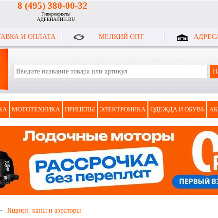
8 (495) 380-00-32
Гипермаркеты
АДРЕНАЛИН.RU
АВКА И ОПЛАТА
МЕЛКИЙ ОПТ
АДРЕС
КА
МОТОТЕХНИКА
ПРИЦЕПЫ
ЭЛЕКТРОНИКА
ОДЕЖДА И ОБУВЬ
АК
Ящики, каны и аэраторы