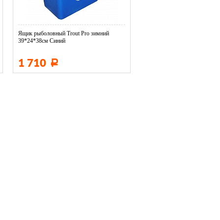
Ящик рыболовный Trout Pro зимний
39*24*38см Синий
1 710
Р