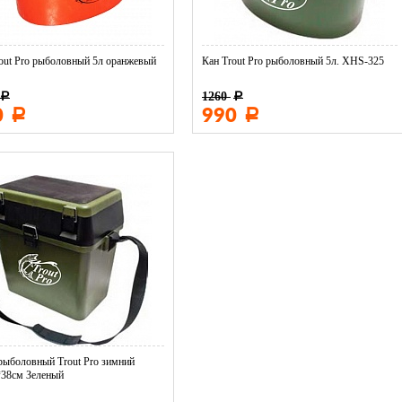
out Pro рыболовный 5л оранжевый
Кан Trout Pro рыболовный 5л. XHS-325
1260
Р
Р
0
990
Р
Р
ыболовный Trout Pro зимний
*38см Зеленый