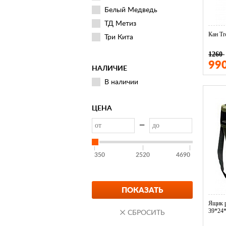
Белый Медведь
ТД Метиз
Кан Tr
Три Кита
1260
99
НАЛИЧИЕ
В наличии
ЦЕНА
—
350
2520
4690
Ящик р
39*24