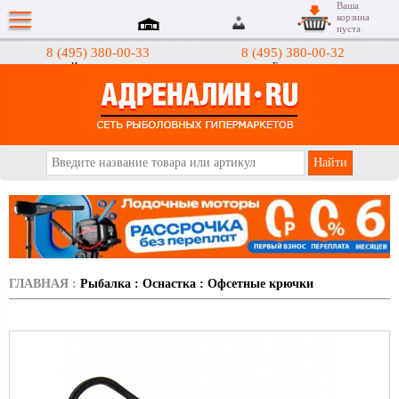
Ваша
корзина
пуста
8 (495) 380-00-33
8 (495) 380-00-32
Интернет-магазин
Гипермаркеты
АДРЕНАЛИН.RU
ГЛАВНАЯ
:
Рыбалка
:
Оснастка
:
Офсетные крючки