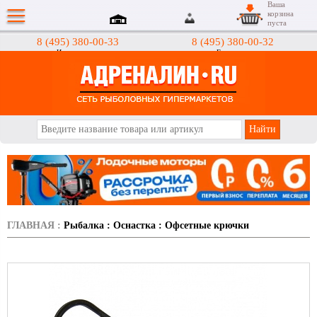
Ваша
корзина
пуста
8 (495) 380-00-33
8 (495) 380-00-32
Интернет-магазин
Гипермаркеты
АДРЕНАЛИН.RU
ГЛАВНАЯ
:
Рыбалка
:
Оснастка
:
Офсетные крючки