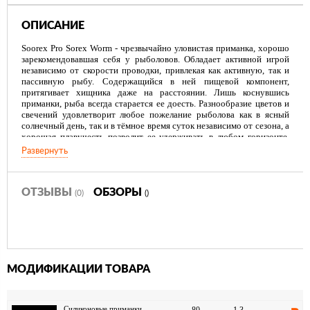
ОПИСАНИЕ
Soorex Pro Sorex Worm - чрезвычайно уловистая приманка, хорошо
зарекомендовавшая себя у рыболовов. Обладает активной игрой
независимо от скорости проводки, привлекая как активную, так и
пассивную рыбу. Содержащийся в ней пищевой компонент,
притягивает хищника даже на расстоянии. Лишь коснувшись
приманки, рыба всегда старается ее доесть. Разнообразие цветов и
свечений удовлетворит любое пожелание рыболова как в ясный
солнечный день, так и в тёмное время суток независимо от сезона, а
хорошая плавучесть позволит ее удерживать в любом горизонте.
Приманка создана из принципиально нового, мягкого и плавучего,
Развернуть
не обладающего памятью, материала.
Силиконовая приманка Soorex Pro Sorex Worm 80mm создана для
ловли форели, но одинаково хорошо привлекает сёмгу, кумжу,
ОТЗЫВЫ
ОБЗОРЫ
(0)
()
окуня, берша, судака и щуку.
Внимание! Хранить отдельно от приманок из обычного силикона!
МОДИФИКАЦИИ ТОВАРА
Силиконовые приманки