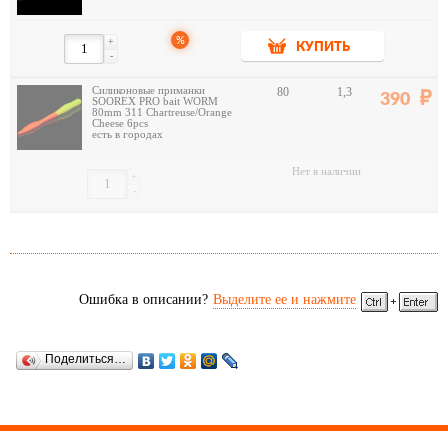
%
+
КУПИТЬ
-
Силиконовые приманки
80
1,3
390
SOOREX PRO bait WORM
80mm 311 Chartreuse/Orange
Cheese 6pcs
есть в городах
Нет в наличии
+
-
Ошибка в описании?
Выделите ее и нажмите
Поделиться…