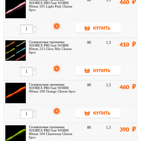
80
1,3
460
SOOREX PRO bait WORM
80mm 105 Light Pink Cheese
6pcs
%
+
КУПИТЬ
-
Силиконовые приманки
80
1,3
410
SOOREX PRO bait WORM
80mm 215 Glow Mix Cheese
6pcs
%
+
КУПИТЬ
-
Силиконовые приманки
80
1,3
460
SOOREX PRO bait WORM
80mm 106 Orange Cheese 6pcs
%
+
КУПИТЬ
-
Силиконовые приманки
80
1,3
390
SOOREX PRO bait WORM
80mm 104 Chartreuse Cheese
6pcs