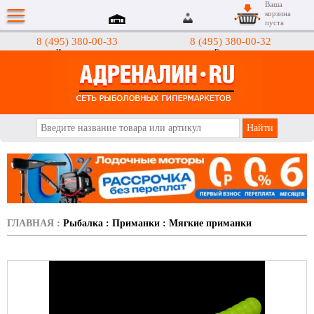
Ваша
корзина
пуста
8 (495) 380-00-33
8 (495) 380-00-32
Интернет-магазин
Гипермаркеты
АДРЕНАЛИН.RU
ГЛАВНАЯ
:
Рыбалка
:
Приманки
:
Мягкие приманки