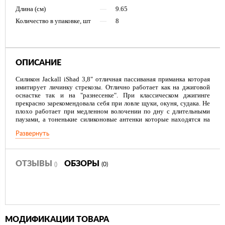
Длина (см)
—
9.65
Количество в упаковке, шт
—
8
ОПИСАНИЕ
Силикон Jackall iShad 3,8" отличная пассиваная приманка которая
имитирует личинку стрекозы. Отлично работает как на джиговой
оснастке так и на "разнесенке". При классическом джигинге
прекрасно зарекомендовала себя при ловле щуки, окуня, судака. Не
плохо работает при медленном волочении по дну с длительными
паузами, а тоненькие силиконовые антенки которые находятся на
окончании отлично проигрывают создавая эффект действительно
Развернуть
живого насекомого. Не стоит забывать что сама приманка имеет не
ярко выраженную игру, поэтому рыболову раскрывается полный
спектр возможностей по овладению различных видов проводки.
Также "Мягкая приманка JACKALL JK iSHAD 3.8 ROBO" для
ОТЗЫВЫ
ОБЗОРЫ
()
(0)
внутреннего японского рынка
МОДИФИКАЦИИ ТОВАРА