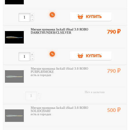
%
+
КУПИТЬ
-
Мягкая приманка Jackall iShad 3.8 ROBO
790
DARKTHUNDER/CLSILVER
%
+
КУПИТЬ
-
Мягкая приманка Jackall iShad 3.8 ROBO
790
PURPLRSMOKE
есть в городах
Нет в наличии
+
-
Мягкая приманка Jackall iShad 3.8 ROBO
500
SOLIDCHART
есть в городах