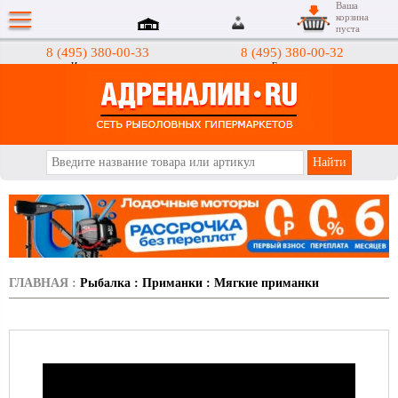
Ваша
корзина
пуста
8 (495) 380-00-33
8 (495) 380-00-32
Интернет-магазин
Гипермаркеты
АДРЕНАЛИН.RU
ГЛАВНАЯ
:
Рыбалка
:
Приманки
:
Мягкие приманки