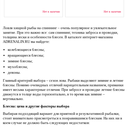
Нет в наличии
Нет в наличии
Ловля хищной рыбы на спиннинг – очень популярное и увлекательное
занятие. При это важно все: сам спиннинг, техника заброса и проводки,
толщина лески и особенности блесен. В каталоге интернет-магазина
ADRENALIN.RU вы найдете:
колеблющиеся блесны;
вращающиеся блесны;
зимние блесны;
мухоблесна;
девоны.
Главный критерий выбора – сезон лова. Рыбаки выделяют зимние и летние
блесны. Помимо очевидных отличий нарицательным названием, приманки
имеет весьма характерные отличия. При забросе и проводке летние блесны
движутся в толще воды горизонтально, в то время как зимние –
вертикально.
Блесна: цена и другие факторы выбора
Выбирая подходящий вариант для приятной и результативной рыбалки,
стоит внимательно присмотреться к понравившимся блеснам. На них ни в
коем случае не должно быть следующих недостатков: