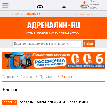
Ваша
корзина
пуста
8 (495) 380-00-33
8 (495) 380-00-32
Интернет-магазин
Гипермаркеты
АДРЕНАЛИН.RU
Главная
Рыбалка
Приманки
Блесны
Блесны
БЛЕСНЫ
ВОБЛЕРЫ
МЯГКИЕ ПРИМАНКИ
БАЛАНСИРЫ