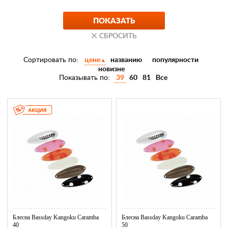
Narval
Nord Waters
Pirken
Rapala
Сортировать по:
цене
названию
популярности
Red Machine
новизне
Salmo
Показывать по:
39
60
81
Все
SanSan
Sebile
Silver Bream
Soorex
Spike
Stinger
SV
Williams
Блесна Bassday Kangoku Caramba
Блесна Bassday Kangoku Caramba
40
50