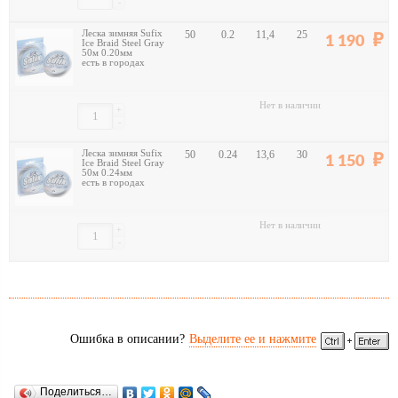
-
Леска зимняя Sufix
50
0.2
11,4
25
1 190
Ice Braid Steel Gray
50м 0.20мм
есть в городах
Нет в наличии
+
-
Леска зимняя Sufix
50
0.24
13,6
30
1 150
Ice Braid Steel Gray
50м 0.24мм
есть в городах
Нет в наличии
+
-
Ошибка в описании?
Выделите ее и нажмите
Поделиться…