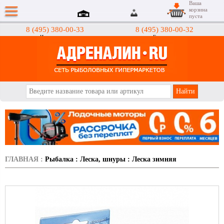
Ваша
корзина
пуста
8 (495) 380-00-33
8 (495) 380-00-32
Интернет-магазин
Гипермаркеты
АДРЕНАЛИН.RU
ГЛАВНАЯ
:
Рыбалка
:
Леска, шнуры
:
Леска зимняя