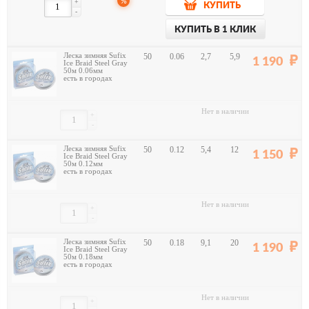
%
+
КУПИТЬ
-
КУПИТЬ В 1 КЛИК
Леска зимняя Sufix
50
0.06
2,7
5,9
1 190
Ice Braid Steel Gray
50м 0.06мм
есть в городах
Нет в наличии
+
-
Леска зимняя Sufix
50
0.12
5,4
12
1 150
Ice Braid Steel Gray
50м 0.12мм
есть в городах
Нет в наличии
+
-
Леска зимняя Sufix
50
0.18
9,1
20
1 190
Ice Braid Steel Gray
50м 0.18мм
есть в городах
Нет в наличии
+