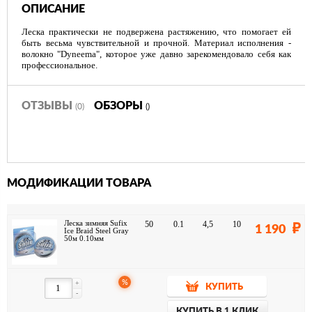
ОПИСАНИЕ
Леска практически не подвержена растяжению, что помогает ей
быть весьма чувствительной и прочной. Материал исполнения -
волокно "Dyneema", которое уже давно зарекомендовало себя как
профессиональное.
ОТЗЫВЫ
ОБЗОРЫ
(0)
()
МОДИФИКАЦИИ ТОВАРА
Леска зимняя Sufix
50
0.1
4,5
10
1 190
Ice Braid Steel Gray
50м 0.10мм
%
+
КУПИТЬ
-
КУПИТЬ В 1 КЛИК