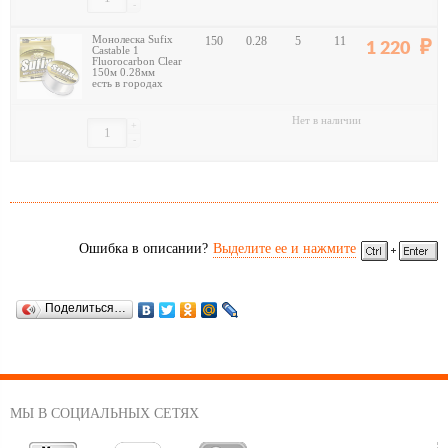
-
Монолеска Sufix
150
0.28
5
11
1 220
Castable 1
Fluorocarbon Clear
150м 0.28мм
есть в городах
Нет в наличии
+
-
Ошибка в описании?
Выделите ее и нажмите
Поделиться…
МЫ В СОЦИАЛЬНЫХ СЕТЯХ