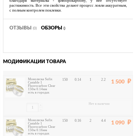
благодаря материалы - флюорокарбону, у нее отсутствует
растяжимость. Все эти свойства делают процесс ловли аккуратным,
с полным контролем поклевки.
ОТЗЫВЫ
ОБЗОРЫ
(0)
()
МОДИФИКАЦИИ ТОВАРА
Монолеска Sufix
150
0.14
1
2.2
1 500
Castable 1
Fluorocarbon Clear
150м 0.14мм
есть в городах
Нет в наличии
+
-
Монолеска Sufix
150
0.16
2
4.4
1 090
Castable 1
Fluorocarbon Clear
150м 0.16мм
есть в городах