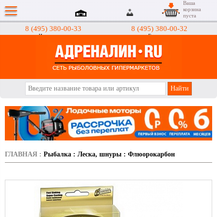
Ваша
корзина
пуста
8 (495) 380-00-33
8 (495) 380-00-32
Интернет-магазин
Гипермаркеты
АДРЕНАЛИН.RU
ГЛАВНАЯ
:
Рыбалка
:
Леска, шнуры
:
Флюорокарбон