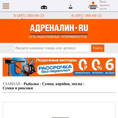
Ваша
корзина
пуста
8 (495) 380-00-33
8 (495) 380-00-32
Интернет-магазин
Гипермаркеты
АДРЕНАЛИН.RU
ГЛАВНАЯ
:
Рыбалка
:
Сумки, коробки, чехлы
:
Сумки и рюкзаки