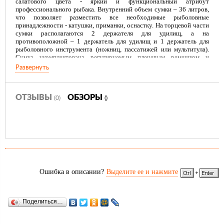
салатового цвета - яркий и функциональный атрибут
профессионального рыбака. Внутренний объем сумки – 36 литров,
что позволяет разместить все необходимые рыболовные
принадлежности - катушки, приманки, оснастку. На торцевой части
сумки располагаются 2 держателя для удилищ, а на
противоположной – 1 держатель для удилищ и 1 держатель для
рыболовного инструмента (ножниц, пассатижей или мультитула).
Сумка укомплектована регулируемым плечевым ремешком и
удобными пластиковыми ручками для переноски, твердой крышкой
Развернуть
и жестким днищем с рельефными вставками-ножками против
скольжения, липкой застежкой для быстрого доступа, а также
усиленной водонепроницаемой молнией с двумя мощными
собачками. Также на боковой стороне нанесена линейка – шкала в
ОТЗЫВЫ
ОБЗОРЫ
(0)
()
сантиметрах, позволяющая быстро измерить длину пойманной
трофейной рыбы.
Материал сумки - этиленвинилацетат повышенной плотности
(ЭВА), изготавливаемый по технологии высокотемпературного
соединения, благодаря чему сумки Yoshi Onyx чрезвычайно
крепкие, надежные и долговечные.
Материал: ЭВА (Этиленвинилацетат) и пластик;
Размеры: 45*28*29 см;
Ошибка в описании?
Выделите ее и нажмите
Вес: 1,45 кг;
Длина плечевого ремешка: 75 см - 125 см;
Внутренний объём: 36 л;
Толщина ЭВА: 2мм.
Поделиться…