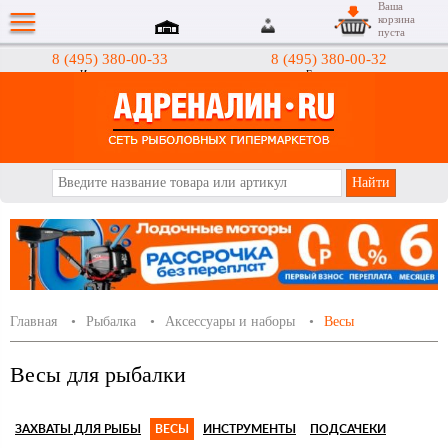
Ваша
корзина
пуста
8 (495) 380-00-33
8 (495) 380-00-32
Интернет-магазин
Гипермаркеты
АДРЕНАЛИН.RU
Главная
Рыбалка
Аксессуары и наборы
Весы
Весы для рыбалки
ЗАХВАТЫ ДЛЯ РЫБЫ
ВЕСЫ
ИНСТРУМЕНТЫ
ПОДСАЧЕКИ