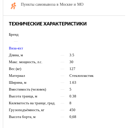
Пункты самовывоза в Москве и МО
ТЕХНИЧЕСКИЕ ХАРАКТЕРИСТИКИ
Бренд
—
Виза-яхт
Длина, м
—
3.5
Макс. мощность, л.с.
—
30
Вес (кг)
—
127
Материал
—
Стеклопластик
Ширина, м
—
1.63
Вместимость (человек)
—
5
Высота транца, м
—
0.38
Килеватость на транце, град.
—
8
Грузоподъёмность, кг
—
450
Высота борта, м
—
0,68