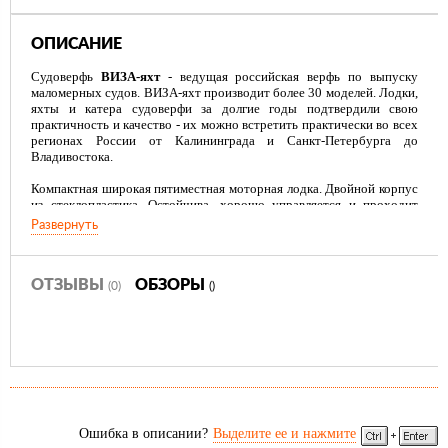
ОПИСАНИЕ
Судоверфь
ВИЗА-яхт
- ведущая российская верфь по выпуску
маломерных судов. ВИЗА-яхт производит более 30 моделей. Лодки,
яхты и катера судоверфи за долгие годы подтвердили свою
практичность и качество - их можно встретить практически во всех
регионах России от Калининграда и Санкт-Петербурга до
Владивостока.
Компактная широкая пятиместная моторная лодка. Двойной корпус
из стеклопластика. Остойчива, хорошо управляется и проходит
волну. Выпускается с консолью и под румпель.
Развернуть
Типичная ширина 3,5-метровой мотолодки – 1,45-1,5м. Такая
ширина удешевляет изготовление, но не всегда достаточна при
эксплуатации.
ОТЗЫВЫ
ОБЗОРЫ
(0)
()
Представляем Вашему вниманию новую мотолодку Легант- 350 для
рыбалки и отдыха.
Она шире, благодаря чему обладает рядом преимуществ:
Повышенная устойчивость
- лодка гораздо меньше раскачивается
Грузоподъёмность и вместимость
- помимо двигателя, лодка
возьмет на борт до 5-и человек. Для сравнения – аналоги сходной
длины редко могут перевезти более 4-х пассажиров
Ошибка в описании?
Выделите ее и нажмите
Брызгозащита и волнозащита
- обеспечиваются высоким