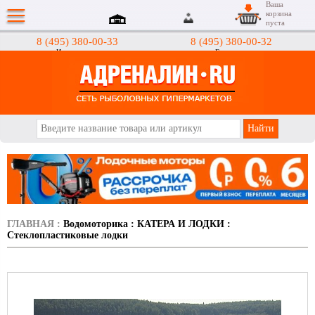
Ваша
корзина
пуста
8 (495) 380-00-33
8 (495) 380-00-32
Интернет-магазин
Гипермаркеты
АДРЕНАЛИН.RU
ГЛАВНАЯ
:
Водомоторика
:
КАТЕРА И ЛОДКИ
:
Стеклоплаcтиковые лодки