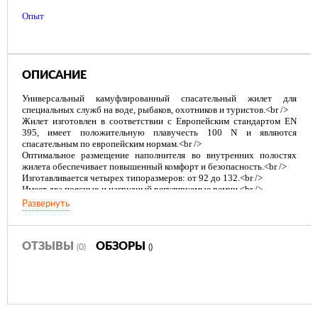
Опыт
ОПИСАНИЕ
Универсальный камуфлированный спасательный жилет для
специальных служб на воде, рыбаков, охотников и туристов.<br />
Жилет изготовлен в соответствии с Европейским стандартом EN
395, имеет положительную плавучесть 100 N и являются
спасательным по европейским нормам.<br />
Оптимальное размещение наполнителя во внутренних полостях
жилета обеспечивает повышенный комфорт и безопасность.<br />
Изготавливается четырех типоразмеров: от 92 до 132.<br />
Имеет два поясных и нагрудный регулируемые ремни.<br />
Большой боковой карман очень пригодится для хранения
Развернуть
документов, мобильного телефона, рации и рыболовных
принадлежностей. <br />
Комплектуется свистком для подачи аварийного сигнала.<br />
*Сертификат ГИМС<br />
ОТЗЫВЫ
ОБЗОРЫ
(0)
()
*Согласовано РРР<br />
Характеристики: - Типоразмер, см:108-112; - Масса, не более, кг:
0,85; - Положительная плавучесть, не менее, кг: 10,5; - Рассчитан на
вес человека не более, кг: 95. <br />