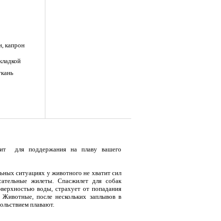
, капрон
кладкой
ткань
ит для поддержания на плаву вашего
льных ситуациях у животного не хватит сил
сательные жилеты. Спасжилет для собак
оверхностью воды, страхует от попадания
Животные, после нескольких заплывов в
вольствием плавают.
я
Тент LAKER с каркасом для
Тент LAKER с каркасом для
Эхол
«Oxford 240» и наполнитель из ИЗОЛОНА