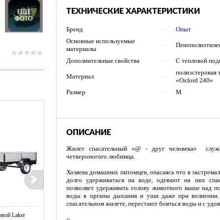
ТЕХНИЧЕСКИЕ ХАРАКТЕРИСТИКИ
ЕЩЁ
ФОТО
Бренд
—
Опыт
Основные используемые
—
Пенополиэтилен
материалы
Дополнительные свойства
—
С тепловой под
полиэстеровая 
Материал
—
«Oxford 240»
Размер
—
M
ОПИСАНИЕ
Жилет спасательный «@ - друг человека» служ
четвероногого любимца.
Хозяева домашних питомцев, опасаясь что в экстрема
долго удерживаться на воде, одевают на них спа
позволяет удерживать голову животного выше над п
воды в органы дыхания и уши даже при волнении. 
спасательном жилете, перестают бояться воды и с удо
вой Laker
Тент LAKER с каркасом для
Тент LAKER с каркасом дл
Основой модели является износоустойчивая ткань 