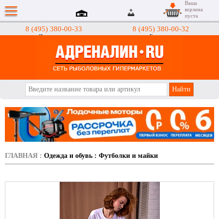
Ваша
корзина
пуста
8 (495) 380-00-33
8 (495) 380-00-32
Интернет-магазин
Гипермаркеты
АДРЕНАЛИН.RU
ГЛАВНАЯ
:
Одежда и обувь
:
Футболки и майки