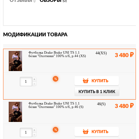
ОТЗЫВЫ
ОБЗОРЫ
()
(0)
oversize создан для современного городского жителя. Приятная к
телу ткань и классическая цветовая гамма создают чистый,
расслабленный образ, а яркие детали добавляют изысканный акцент
и неповторимый стиль. Эта футболка подчеркивает
индивидуальность и изысканный вкус владельца.
Состав:
МОДИФИКАЦИИ ТОВАРА
Состав: 100% Хлопок 230 г/м2
Ворот: Круглый
Стиль: Oversize/Casual
Цвет: белый
Футболка Drake Brake UNI TS 1.1
44(XS)
3 480
белая "Охотники" 100% х/б, р.44 (XS)
Принт: «Охотники»
РЕКОМЕНДАЦИИ ПО УХОДУ
– Не подвергать воздействию огня или высокой температуры
– Только ручная стирка
%
+
КУПИТЬ
– Не гладить
-
– Не подвергать химчистке
– Протирать влажной салфеткой с мягким моющим средством
КУПИТЬ В 1 КЛИК
Футболка Drake Brake UNI TS 1.1
46(S)
3 480
белая "Охотники" 100% х/б, р.46 (S)
%
+
КУПИТЬ
-