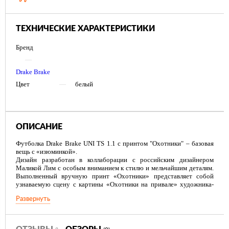
ТЕХНИЧЕСКИЕ ХАРАКТЕРИСТИКИ
Бренд
—
Drake Brake
Цвет
—
белый
ОПИСАНИЕ
Футболка Drake Brake UNI TS 1.1 с принтом "Охотники" – базовая
вещь с «изюминкой».
Дизайн разработан в коллаборации с российским дизайнером
Маликой Лим с особым вниманием к стилю и мельчайшим деталям.
Выполненный вручную принт «Охотники» представляет собой
узнаваемую сцену с картины «Охотники на привале» художника-
передвижника Василия Григорьевича Перова, переосмысленную и
Развернуть
воссозданную в современной интерпретации, с символом бренда —
селезнем Drake Brake — в главной роли.
Футболка Drake Brake UNI станет основой вашего гардероба. Ее
свободный крой из 100% хлопка плотностью 230 г/м2 и стиль