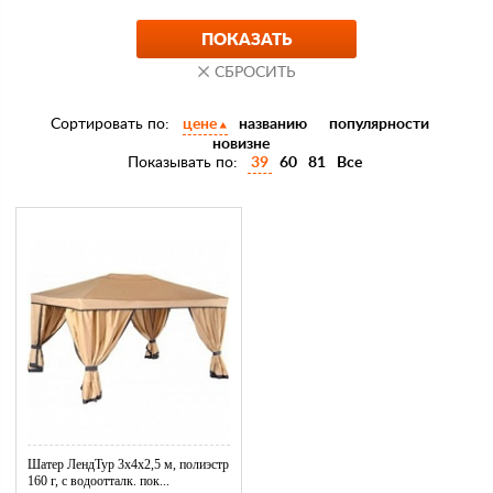
Сортировать по:
цене
названию
популярности
новизне
Показывать по:
39
60
81
Все
Шатер ЛендТур 3х4х2,5 м, полиэстр
160 г, с водоотталк. пок...