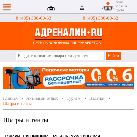
Ваша
корзина
пуста
8 (495) 380-00-33
8 (495) 380-00-32
Интернет-магазин
Гипермаркеты
АДРЕНАЛИН.RU
Главная
Активный отдых
Туризм
Палатки
Шатры и тенты
Шатры и тенты
ТОВАРЫ ДЛЯ ПИКНИКА
МЕБЕЛЬ ТУРИСТИЧЕСКАЯ