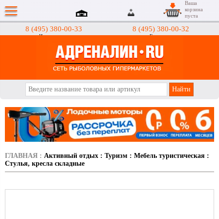
Ваша
корзина
пуста
8 (495) 380-00-33
8 (495) 380-00-32
Интернет-магазин
Гипермаркеты
АДРЕНАЛИН.RU
ГЛАВНАЯ
:
Активный отдых
:
Туризм
:
Мебель туристическая
:
Стулья, кресла складные