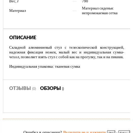
Вес, г
—
790
Материал сиденья:
Материал
—
непромокаемая сетка
ОПИСАНИЕ
Складной алюминиевый стул с телескопической конструкцией,
надежная фиксация ножек, малый вес и индивидуальная сумка-
чехол, позволяет взять стул с собой как на прогулку, так и на пикник.
Индивидуальная упаковка: тканевая сумка
ОТЗЫВЫ
ОБЗОРЫ
(0)
()
Ошибка в описании?
Выделите ее и нажмите