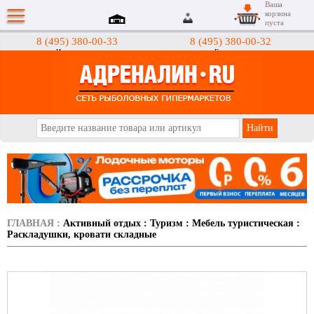
Ваша
корзина
пуста
8 (495) 380-00-33
8 (495) 380-00-32
Интернет-магазин
Гипермаркеты
АДРЕНАЛИН.RU
ГЛАВНАЯ
:
Активный отдых
:
Туризм
:
Мебель туристическая
:
Раскладушки, кровати складные