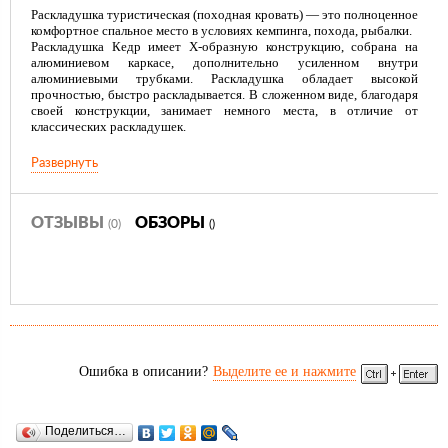
Раскладушка туристическая (походная кровать) — это полноценное
комфортное спальное место в условиях кемпинга, похода, рыбалки.
Раскладушка Кедр имеет Х-образную конструкцию, собрана на
алюминиевом каркасе, дополнительно усиленном внутри
алюминиевыми трубками. Раскладушка обладает высокой
прочностью, быстро раскладывается. В сложенном виде, благодаря
своей конструкции, занимает немного места, в отличие от
классических раскладушек.
Раскладушка Кедр складывается в удобный прочный чехол.
Развернуть
В комплекте идут 4 винта-барашка для крепления торцевых планок.
Такой способ крепления прост, надежен, долговечен и универсален.
ОТЗЫВЫ
ОБЗОРЫ
(0)
()
Ошибка в описании?
Выделите ее и нажмите
Поделиться…