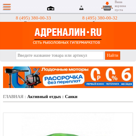
Ваша
корзина
пуста
8 (495) 380-00-33
8 (495) 380-00-32
Интернет-магазин
Гипермаркеты
АДРЕНАЛИН.RU
ГЛАВНАЯ
:
Активный отдых
:
Санки