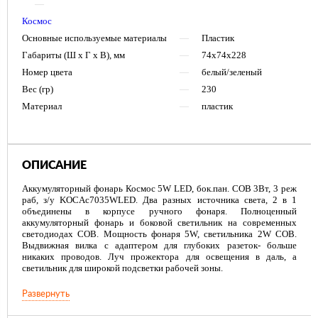
—
Космос
Основные используемые материалы
—
Пластик
Габариты (Ш х Г х В), мм
—
74х74х228
Номер цвета
—
белый/зеленый
Вес (гр)
—
230
Материал
—
пластик
ОПИСАНИЕ
Аккумуляторный фонарь Космос 5W LED, бок.пан. COB 3Вт, 3 реж
раб, з/у KOCAc7035WLED. Два разных источника света, 2 в 1
объединены в корпусе ручного фонаря. Полноценный
аккумуляторный фонарь и боковой светильник на современных
светодиодах СОВ. Мощность фонаря 5W, светильника 2W COB.
Выдвижная вилка с адаптером для глубоких разеток- больше
никаких проводов. Луч прожектора для освещения в даль, а
светильник для широкой подсветки рабочей зоны.
Развернуть